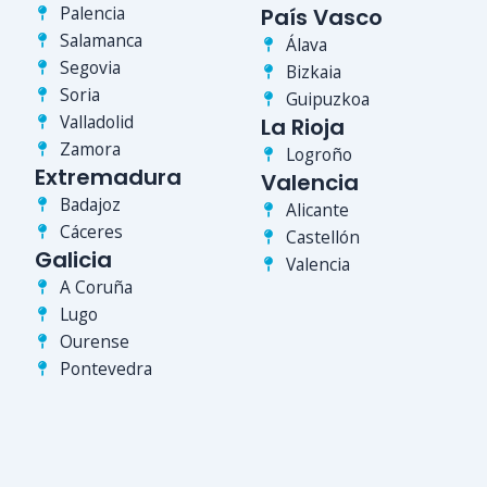
Palencia
País Vasco
Salamanca
Álava
Segovia
Bizkaia
Soria
Guipuzkoa
Valladolid
La Rioja
Zamora
Logroño
Extremadura
Valencia
Badajoz
Alicante
Cáceres
Castellón
Galicia
Valencia
A Coruña
Lugo
Ourense
Pontevedra