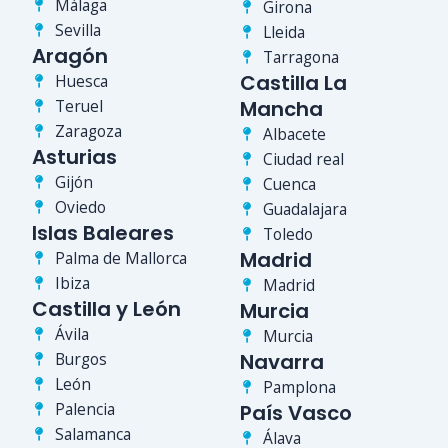
Málaga
Girona
Sevilla
Lleida
Aragón
Tarragona
Castilla La
Huesca
Teruel
Mancha
Zaragoza
Albacete
Asturias
Ciudad real
Gijón
Cuenca
Oviedo
Guadalajara
Islas Baleares
Toledo
Madrid
Palma de Mallorca
Ibiza
Madrid
Castilla y León
Murcia
Ávila
Murcia
Burgos
Navarra
León
Pamplona
Palencia
País Vasco
Salamanca
Álava