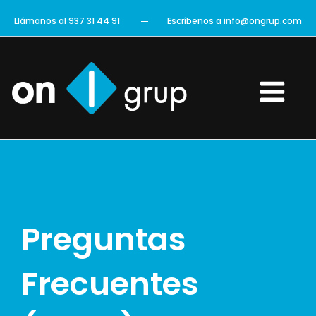
Ir
Llámanos al 937 31 44 91
Escríbenos a info@ongrup.com
al
contenido
Main
Menu
Preguntas
Frecuentes