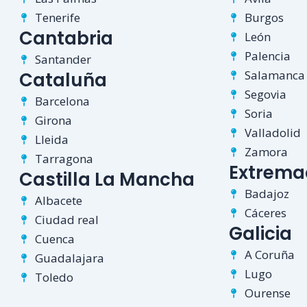
Tenerife
Burgos
Cantabria
León
Palencia
Santander
Salamanca
Cataluña
Segovia
Barcelona
Soria
Girona
Valladolid
Lleida
Zamora
Tarragona
Extrema
Castilla La Mancha
Badajoz
Albacete
Cáceres
Ciudad real
Galicia
Cuenca
A Coruña
Guadalajara
Lugo
Toledo
Ourense