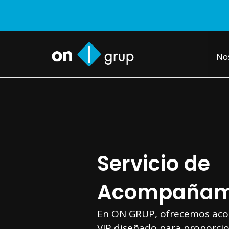
Ir
al
contenido
No
Servicio de
Acompañami
En ON GRUP, ofrecemos ac
VIP diseñado para proporcio