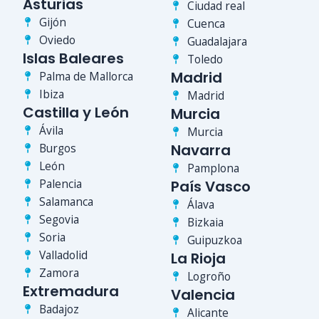
Asturias
Ciudad real
Gijón
Cuenca
Oviedo
Guadalajara
Islas Baleares
Toledo
Madrid
Palma de Mallorca
Ibiza
Madrid
Castilla y León
Murcia
Ávila
Murcia
Burgos
Navarra
León
Pamplona
Palencia
País Vasco
Salamanca
Álava
Segovia
Bizkaia
Soria
Guipuzkoa
Valladolid
La Rioja
Zamora
Logroño
Extremadura
Valencia
Badajoz
Alicante