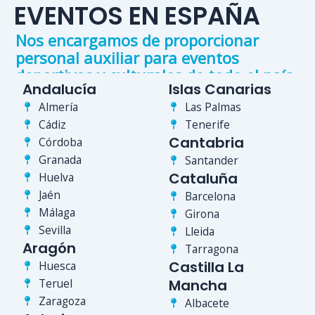
EVENTOS EN ESPAÑA
Nos encargamos de proporcionar
personal auxiliar para eventos
deportivos y culturales de todo el país.
Andalucía
Islas Canarias
Almería
Las Palmas
Cádiz
Tenerife
Cantabria
Córdoba
Granada
Santander
Cataluña
Huelva
Jaén
Barcelona
Málaga
Girona
Sevilla
Lleida
Aragón
Tarragona
Castilla La
Huesca
Teruel
Mancha
Zaragoza
Albacete