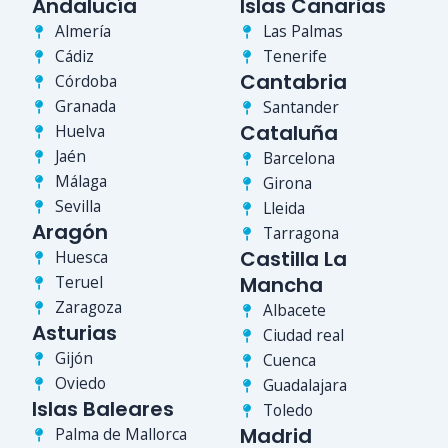
Andalucía
Islas Canarias
Almería
Las Palmas
Cádiz
Tenerife
Cantabria
Córdoba
Granada
Santander
Cataluña
Huelva
Jaén
Barcelona
Málaga
Girona
Sevilla
Lleida
Aragón
Tarragona
Castilla La
Huesca
Teruel
Mancha
Zaragoza
Albacete
Asturias
Ciudad real
Gijón
Cuenca
Oviedo
Guadalajara
Islas Baleares
Toledo
Madrid
Palma de Mallorca