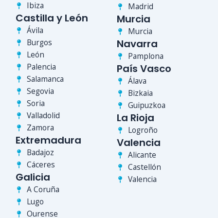
Ibiza
Madrid
Castilla y León
Murcia
Ávila
Murcia
Burgos
Navarra
León
Pamplona
Palencia
País Vasco
Salamanca
Álava
Segovia
Bizkaia
Soria
Guipuzkoa
Valladolid
La Rioja
Zamora
Logroño
Extremadura
Valencia
Badajoz
Alicante
Cáceres
Castellón
Galicia
Valencia
A Coruña
Lugo
Ourense