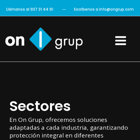
Ir
Llámanos al 937 31 44 91
Escríbenos a info@ongrup.com
al
contenido
Main
Menu
Sectores
En On Grup, ofrecemos soluciones
adaptadas a cada industria, garantizando
protección integral en diferentes