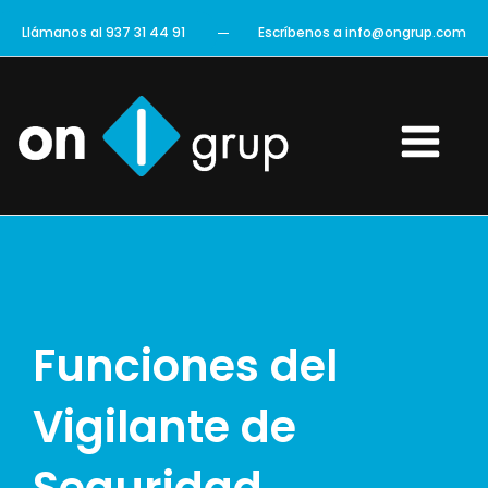
Ir
Llámanos al 937 31 44 91
Escríbenos a info@ongrup.com
al
contenido
Main
Menu
Funciones del
Vigilante de